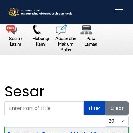
Soalan
Hubungi
Aduan dan
Peta
Lazim
Kami
Maklum
Laman
Balas
Sesar
Enter Part of Title
Filter
Clear
Display #