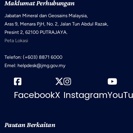
Maklumat Perhubungan
Jabatan Mineral dan Geosains Malaysia,
Aras 9, Menara PjH, No. 2, Jalan Tun Abdul Razak,
Presint 2, 62100 PUTRAJAYA.
Peta Lokasi
Telefon: (+603) 8871 6000
Emel: helpdesk@jmg.gov.my
Facebook
X
Instagram
YouT
Pautan Berkaitan