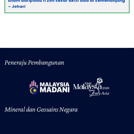
Title
Enam daripada 11 zon sesar aktif ada di Semenanjung
– Johari
Peneraju Pembangunan
Mineral dan Geosains Negara