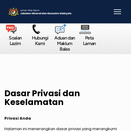
Soalan
Hubungi
Aduan dan
Peta
Lazim
Kami
Maklum
Laman
Balas
Dasar Privasi dan
Keselamatan
Privasi Anda
Halaman ini menerangkan dasar privasi yang merangkumi