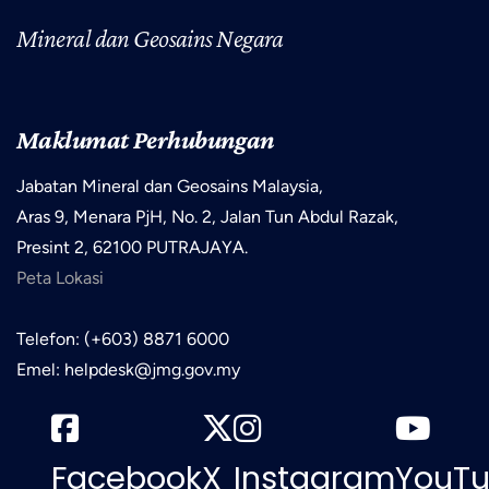
Mineral dan Geosains Negara
Maklumat Perhubungan
Jabatan Mineral dan Geosains Malaysia,
Aras 9, Menara PjH, No. 2, Jalan Tun Abdul Razak,
Presint 2, 62100 PUTRAJAYA.
Peta Lokasi
Telefon: (+603) 8871 6000
Emel: helpdesk@jmg.gov.my
Facebook
X
Instagram
YouT