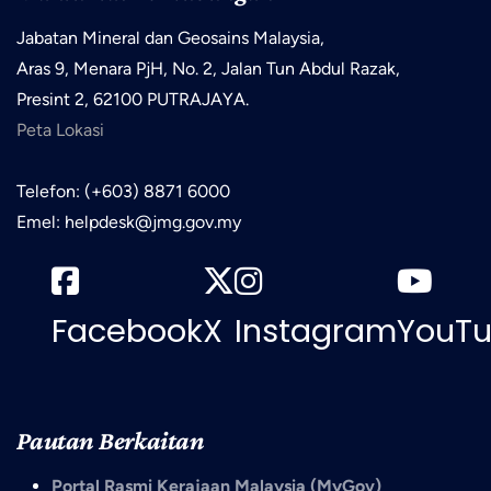
Jabatan Mineral dan Geosains Malaysia,
Aras 9, Menara PjH, No. 2, Jalan Tun Abdul Razak,
Presint 2, 62100 PUTRAJAYA.
Peta Lokasi
Telefon: (+603) 8871 6000
Emel: helpdesk@jmg.gov.my
Facebook
X
Instagram
YouT
Pautan Berkaitan
Portal Rasmi Kerajaan Malaysia (MyGov)