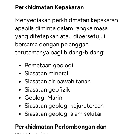
Perkhidmatan Kepakaran
Menyediakan perkhidmatan kepakaran
apabila diminta dalam rangka masa
yang ditetapkan atau dipersetujui
bersama dengan pelanggan,
terutamanya bagi bidang-bidang:
Pemetaan geologi
Siasatan mineral
Siasatan air bawah tanah
Siasatan geofizik
Geologi Marin
Siasatan geologi kejuruteraan
Siasatan geologi alam sekitar
Perkhidmatan Perlombongan dan