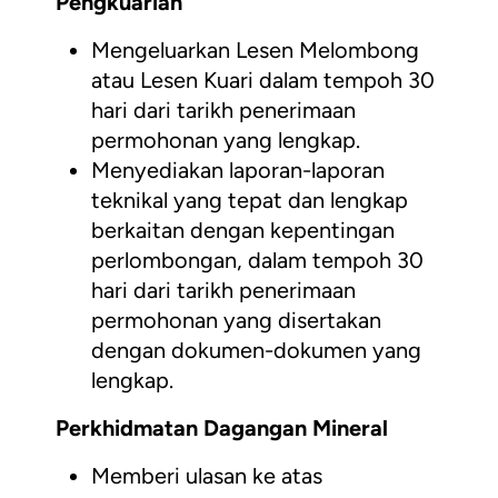
Pengkuarian
Mengeluarkan Lesen Melombong
atau Lesen Kuari dalam tempoh 30
hari dari tarikh penerimaan
permohonan yang lengkap.
Menyediakan laporan-laporan
teknikal yang tepat dan lengkap
berkaitan dengan kepentingan
perlombongan, dalam tempoh 30
hari dari tarikh penerimaan
permohonan yang disertakan
dengan dokumen-dokumen yang
lengkap.
Perkhidmatan Dagangan Mineral
Memberi ulasan ke atas