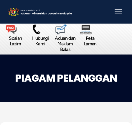
Soalan
Hubungi
Aduan dan
Peta
Lazim
Kami
Maklum
Laman
Balas
PIAGAM PELANGGAN