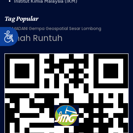
Institut Kimia Malaysia (IKM)
Tag Popular
REE
MADANI
Gempa
Geospatial
Sesar
Lombong
Tanah Runtuh