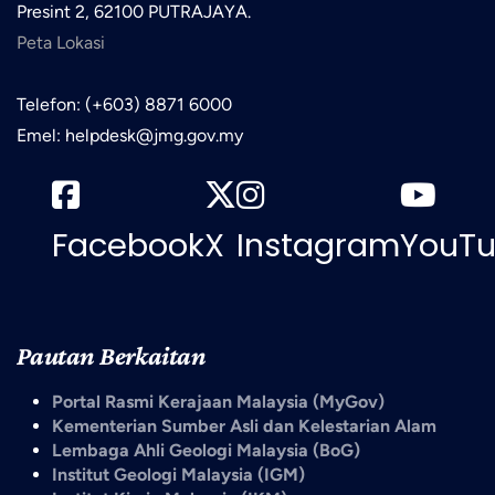
Presint 2, 62100 PUTRAJAYA.
Peta Lokasi
Telefon: (+603) 8871 6000
Emel: helpdesk@jmg.gov.my
Facebook
X
Instagram
YouT
Pautan Berkaitan
Portal Rasmi Kerajaan Malaysia (MyGov)
Kementerian Sumber Asli dan Kelestarian Alam
Lembaga Ahli Geologi Malaysia (BoG)
Institut Geologi Malaysia (IGM)